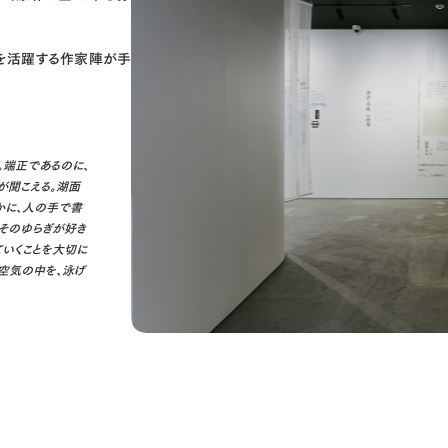
今を活躍する作家陣が手
。端正であるのに、
が聞こえる。湖面
かに、人の手で書
はそのゆらぎが好き
ていくことを大切に
空気の中を、泳げ