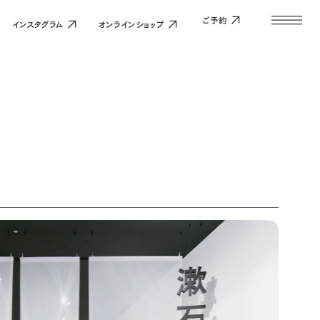
る・深める」という流れで、夏目漱石について知り、漱石と熊本との結び
ご予約
インスタグラム
オンラインショップ
いて
アム
ビス