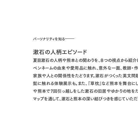
パーソナリティを知る
漱石の人柄エピソード
夏目漱石の人柄や熊本との関わりを、８つの視点から紹介し
ペンネームの由来や愛用品に触れ、意外な一面、教師・作
家族や人との関係性をたどります。漱石がつくった英文問
髭に触れる体験展示も。また、『草枕』など熊本を舞台に
や熊本で7回引っ越しをした漱石の旧居やゆかりの地をた
マップを通して、漱石と熊本の深い結びつきを感じていただ