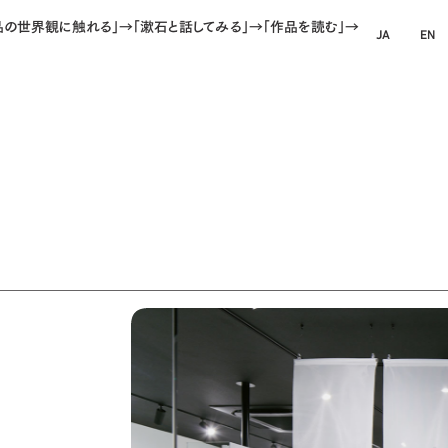
品の世界観に触れる」→「漱石と話してみる」→「作品を読む」→「興味を広げ
JA
EN
ホーム
ホテルにつ
夏目パージ
客室
施設とサー
アクセス