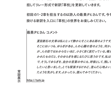
担してリレー形式で新訳「草枕」を更新していきます。
初回の1・2章を担当するのは詩人の最果タヒさんです。
掛ける新訳を入口に「草枕」の世界をお楽しみください。
最果タヒ
さん コメント
夏目漱石の文章は私にとって静かにそこにある湖のようです
そこにはいつも、ゆらぎがある、人の心臓の音のような、何か
が、人の目ではわからないほど、小さく淡く波打っている。確
かれたものだと、そのゆらぎを感じるたびに思うのです。私
で、そうしてゆらぎを、自分の言葉の中にも、呼吸として、残し
したいと思いました。とても緊張するけれど、澄んだ心地よい
たような気がします。よかったら、読んでみてください。
常設展示
http://tahi.jp