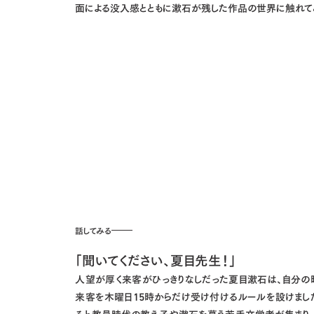
面による没入感とともに漱石が残した作品の世界に触れて
話してみる
「聞いてください、夏目先生！」
人望が厚く来客がひっきりなしだった夏目漱石は、自分の
来客を木曜日15時からだけ受け付けるルールを設けまし
ると教員時代の教え子や漱石を慕う若手文学者が集まり、